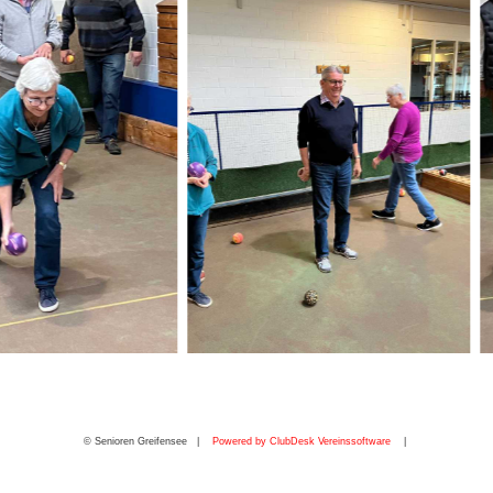
© Senioren Greifensee |
Powered by ClubDesk Vereinssoftware
|