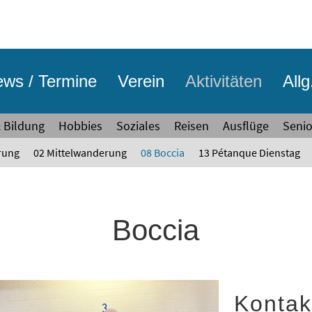
ws / Termine
Verein
Aktivitäten
Allg
& Bildung
Hobbies
Soziales
Reisen
Ausflüge
Seni
rung
02 Mittelwanderung
08 Boccia
13 Pétanque Dienstag
Boccia
Konta