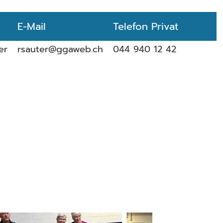
E-Mail
Telefon Privat
er
rsauter@ggaweb.ch
044 940 12 42